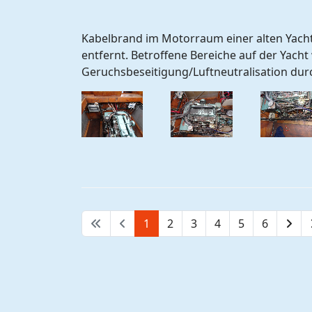
Kabelbrand im Motorraum einer alten Yach
entfernt. Betroffene Bereiche auf der Yach
Geruchsbeseitigung/Luftneutralisation dur
1
2
3
4
5
6