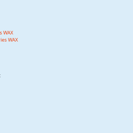
es WAX
t