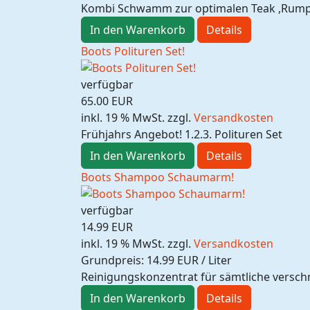
Kombi Schwamm zur optimalen Teak ,Rumpf o
In den Warenkorb
Details
Boots Polituren Set!
verfügbar
65.00 EUR
inkl. 19 % MwSt.
zzgl.
Versandkosten
Frühjahrs Angebot! 1.2.3. Polituren Set
In den Warenkorb
Details
Boots Shampoo Schaumarm!
verfügbar
14.99 EUR
inkl. 19 % MwSt.
zzgl.
Versandkosten
Grundpreis:
14.99 EUR / Liter
Reinigungskonzentrat für sämtliche verschm
In den Warenkorb
Details